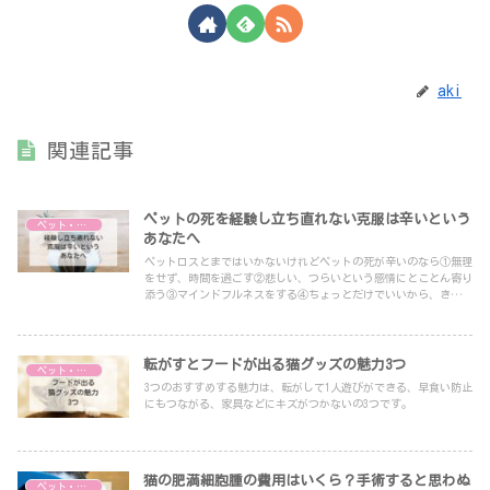
aki
関連記事
ペットの死を経験し立ち直れない克服は辛いという
ペット・自然
あなたへ
ペットロスとまではいかないけれどペットの死が辛いのなら①無理
をせず、時間を過ごす②悲しい、つらいという感情にとことん寄り
添う③マインドフルネスをする④ちょっとだけでいいから、きれい
にたたむ⑤思い出を形にしてみる、をしてみましょう。
転がすとフードが出る猫グッズの魅力3つ
ペット・自然
3つのおすすめする魅力は、転がして1人遊びができる、早食い防止
にもつながる、家具などにキズがつかないの3つです。
猫の肥満細胞腫の費用はいくら？手術すると思わぬ
ペット・自然