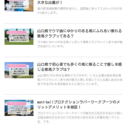
大きな出費が！
猫の肥満細胞腫の費用を紹介し、退院後に持っててよかったものを
4つ紹介します。
山口県でウマ娘にゆかりのある馬にふれあい乗れる
ペット・自然
乗馬クラブってある？
ウマ娘にゆかりのある馬にしぼって乗馬クラブクレイン多々良の魅
力を紹介しています。
山口県で初心者でも多くの馬に乗ることで癒しを感
ペット・自然
じる乗馬クラブは？
山口県内で6か所ある乗馬クラブの中で、いろんな最大級を誇る乗
馬クラブクレイン多々良の魅力と癒しを感じてどんな風に自分が成
長できるのかを実体験をもとに紹介しています。
mont-bellプロテクションラバーワークブーツのメ
ペット・自然
リットデメリットを検証！
プロテクションラバーワークブーツの魅力は①先芯があるけど軽い
②接合部分がなめらかで丈夫③折り目を折ると砂塵を防いでくれ
る、です。