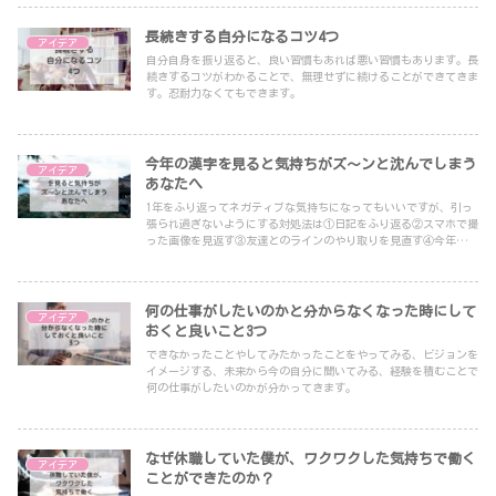
長続きする自分になるコツ4つ
アイデア
自分自身を振り返ると、良い習慣もあれば悪い習慣もあります。長
続きするコツがわかることで、無理せずに続けることができてきま
す。忍耐力なくてもできます。
今年の漢字を見ると気持ちがズ～ンと沈んでしまう
アイデア
あなたへ
1年をふり返ってネガティブな気持ちになってもいいですが、引っ
張られ過ぎないようにする対処法は①日記をふり返る②スマホで撮
った画像を見返す③友達とのラインのやり取りを見直す④今年お世
話になった人に直接会いに行って、お礼を言う⑤来年のスケジュー
ル帳に楽しみな計画を立てておく、です。
何の仕事がしたいのかと分からなくなった時にして
アイデア
おくと良いこと3つ
できなかったことやしてみたかったことをやってみる、ビジョンを
イメージする、未来から今の自分に聞いてみる、経験を積むことで
何の仕事がしたいのかが分かってきます。
なぜ休職していた僕が、ワクワクした気持ちで働く
アイデア
ことができたのか？