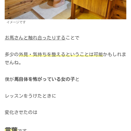
イメージです
お馬さんと触れ合ったりする
ことで
多少の
外見・気持ちを整えるということは可能
かもしれま
せんね。
僕が
馬自体を怖がっている女の子
と
レッスンをうけたときに
変化させたのは
言葉