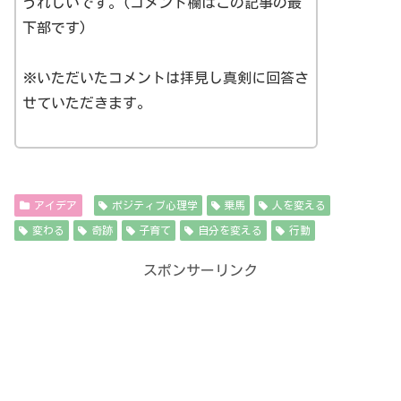
うれしいです。(コメント欄はこの記事の最
下部です)
※いただいたコメントは拝見し真剣に回答さ
せていただきます。
アイデア
ポジティブ心理学
乗馬
人を変える
変わる
奇跡
子育て
自分を変える
行動
スポンサーリンク