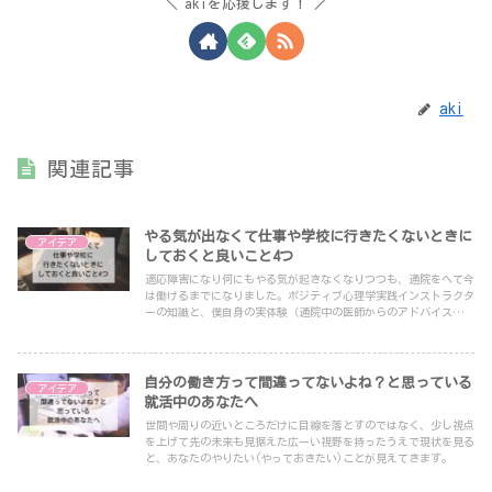
akiを応援します！
aki
関連記事
やる気が出なくて仕事や学校に行きたくないときに
アイデア
しておくと良いこと4つ
適応障害になり何にもやる気が起きなくなりつつも、通院をへて今
は働けるまでになりました。ポジティブ心理学実践インストラクタ
ーの知識と、僕自身の実体験（通院中の医師からのアドバイスな
ど）をもとに書いています。
自分の働き方って間違ってないよね？と思っている
アイデア
就活中のあなたへ
世間や周りの近いところだけに目線を落とすのではなく、少し視点
を上げて先の未来も見据えた広ーい視野を持ったうえで現状を見る
と、あなたのやりたい(やっておきたい)ことが見えてきます。