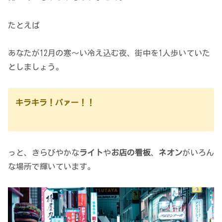
たとえば
あなたが12月の寒～い冷え込む夜、街中を1人歩いていた
としましょう。
キラキラ！パァー！！
っと、きらびやかな
ライト
や
お店の看板
、
ネオン
がいろん
な場所で輝いています。