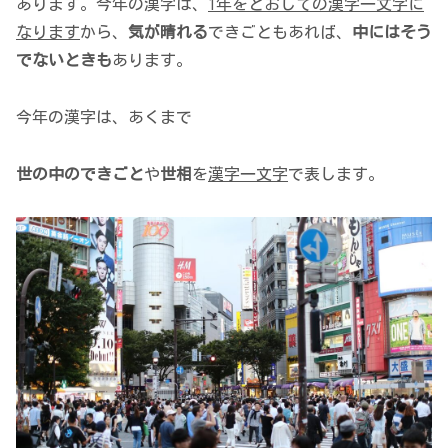
あります。今年の漢字は、
1年をとおしての漢字一文字に
なります
から、
気が晴れる
できごともあれば、
中にはそう
でないときも
あります。
今年の漢字は、あくまで
世の中のできごと
や
世相
を
漢字一文字
で表します。