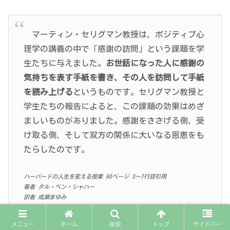
マーティン・セリグマン教授は、ポジティブ心
理学の講義の中で「感謝の訪問」という課題を学
生たちに与えました。
お世話になった人に感謝の
気持ちを表す手紙を書き、その人を訪問して手紙
を読み上げる
というものです。セリグマン教授と
学生たちの報告によると、この課題の効果はめざ
ましいものがありました。感謝をささげる側、受
け取る側、そして双方の関係に大いなる恩恵をも
たらしたのです。
ハーバードの人生を変える授業
90ページ
3～7行目引用
著者 タル・ベン・シャハー
訳者 成瀬まゆみ
発行所 大和書房
メニュー
ホーム
検索
トップ
サイドバー