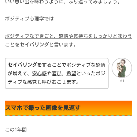
いい思い出を味わう
ように、ふり返ってみましょう。
ポジティブ心理学では
ポジティブなできごと、感情や気持ちをしっかりと味わう
こと
を
セイバリング
と言います。
セイバリング
をすることでポジティブな感情
が増えて、
安心感
や
喜び
、
希望
といったポジ
aki
ティブな感覚も呼びおこせます。
スマホで撮った画像を見返す
この1年間