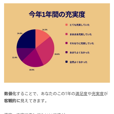
数値化
することで、あなたのこの1年の
満足度
や
充実度
が
客観的に
見えてきます。