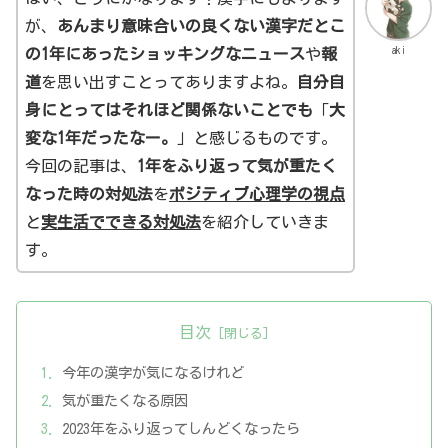
が、
あんまり意味合いの良くない漢字だとこ
aki
の1年にあったショッキングなニュース
や
報
道
を思い出すことってありますよね。
自分自
身にとってはそれほど関係ないことでも
「
大
変な1年だったなー。
」と感じるものです。
今回の記事は、
1年をふり返って気が重たく
なった時の対処法
を
ポジティブ心理学の視点
と
実生活でできる対処法
を紹介していきま
す。
目次
今年の漢字が気になるけれど
気が重たくなる原因
2023年をふり返ってしんどくなったら