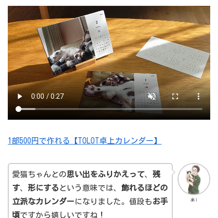
1部500円で作れる【TOLOT卓上カレンダー】
愛猫ちゃんとの
思い出をふりかえって
、
残
す
、
形にする
という意味では、
飾れるほどの
aki
立派なカレンダー
になりました。値段も
お手
頃
ですから嬉しいですね！