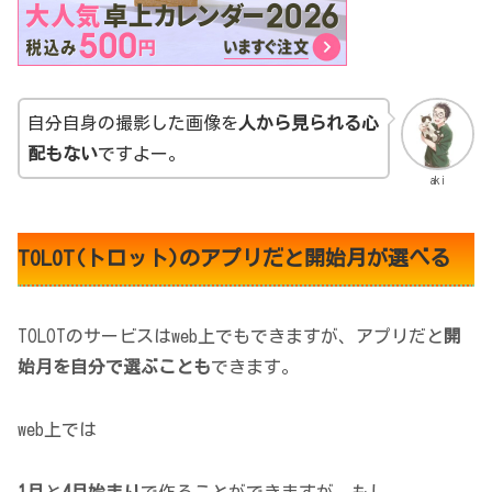
自分自身の撮影した画像を
人から見られる心
配もない
ですよー。
aki
TOLOT(トロット)のアプリだと開始月が選べる
TOLOTのサービスはweb上でもできますが、アプリだと
開
始月を自分で選ぶことも
できます。
web上では
1月
と
4月始まり
で作ることができますが、もし