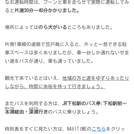
なお運転時間は、ブーンと車を走らせて実際に運転してみ
ると
片道30分～40分かかりました。
場所によっては
のら犬がいる
ところもありました。
片側1車線の道路で笠戸島に入ると、ホッと一息できる駐
車スペースは多くありましたが、車一台しか通れないせま
い道をバスが通り、車も通っていました。
観光で来ているとはいえ、
地域の方と
道をゆずりあったり
しながら、時間に余裕を持って行きましょう。
またバスを利用する方は、
JR下松駅のバス停:下松駅前～
ほんうら
ふかうら
本浦
経由・
深浦
行き
のバスに乗りましょう。
時刻表をすぐに見たい方は、NAVITIMEの
こちら
をクリッ